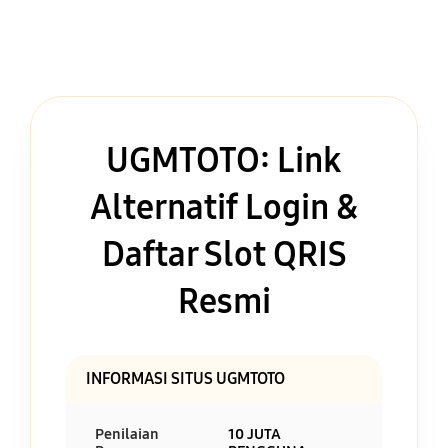
UGMTOTO: Link
Alternatif Login &
Daftar Slot QRIS
Resmi
INFORMASI SITUS UGMTOTO
Penilaian
10 JUTA